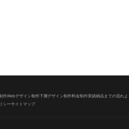
制作
Webデザイン制作
下層デザイン
制作料金
制作実績
納品までの流れ
よ
リシー
サイトマップ