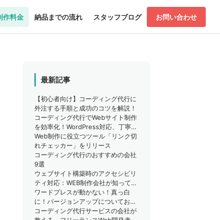
制作料金
納品までの流れ
スタッフブログ
お問い合わせ
最新記事
【初心者向け】コーディング代行に
外注する手順と成功のコツを解説！
コーディング代行でWebサイト制作
を効率化！WordPress対応、丁寧な
サポートで安心
Web制作に役立つツール「リンク切
れチェッカー」をリリース
コーディング代行のおすすめの会社
9選
ウェブサイト構築時のアクセシビリ
ティ対応：WEB制作会社が知ってお
くべきこと
ワードプレスが動かない！真っ白
に！バージョンアップについてお困
りではありませんか？
コーディング代行サービスの会社が