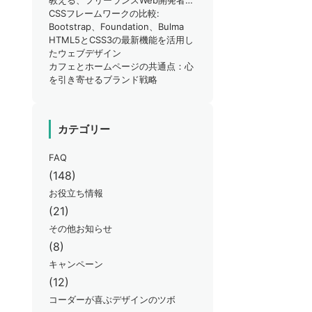
教える、フリーランスWeb開発者が
知るべきSEO対策のポイント
CSSフレームワークの比較:
Bootstrap、Foundation、Bulma
HTML5とCSS3の最新機能を活用し
たウェブデザイン
カフェとホームページの共通点：心
を引き寄せるブランド戦略
カテゴリー
FAQ
(148)
お役立ち情報
(21)
その他お知らせ
(8)
キャンペーン
(12)
コーダーが喜ぶデザインのツボ