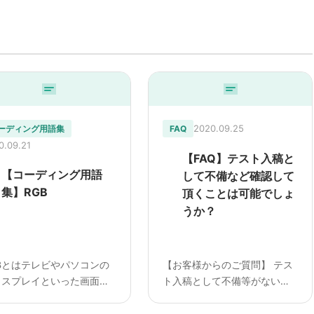
2020.09.25
ーディング用語集
FAQ
0.09.21
【FAQ】テスト入稿と
【コーディング用語
して不備など確認して
集】RGB
頂くことは可能でしょ
うか？
Bとはテレビやパソコンの
【お客様からのご質問】 テス
ィスプレイといった画面上
ト入稿として不備等がないか
う発色方式です。 Red＝
を確認して頂くことは可能で
Green＝緑、Blue＝青 こ
しょうか？