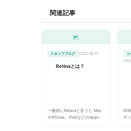
関連記事
2020.08.17
スタッフブログ
コ
202
Retinaとは？
一般的にRetinaと言うと Mac
RG
やiPhone、iPadなどのApple
デ
製品に搭載された高解像度デ
で使
ィスプレイのことを指しま
赤、