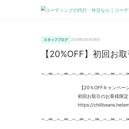
2019年08月09日
スタッフブログ
【20%OFF】初回お
∽…∞…∽…∞…∽…∞…∽…∞…∽…∞…∽…
【20％OFFキャンペーン
初回お取引のお客様限定（^
https://chilibeans.heteml.ne
∽…∞…∽…∞…∽…∞…∽…∞…∽…∞…∽…