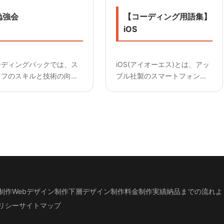
勉強会
【コーディング用語集】
iOS
ーディングパックでは、ス
iOS(アイオーエス)とは、アッ
ッフのスキルと技術の向上
プル社製のスマートフォン
為、 勉強会を行っていま
「iPhone」シリーズに搭載さ
今回は「Wordpress」
れているオペレーティングシ
んな真剣！何度も繰り返す
ステム(OS)のこと。 他にも
で反復練習中！ &nb...
iPod touchやiPadなどに搭載
されている。 スマートフォン
で使われ...
制作
Webデザイン制作
下層デザイン
制作料金
制作実績
納品までの流れ
よ
リシー
サイトマップ