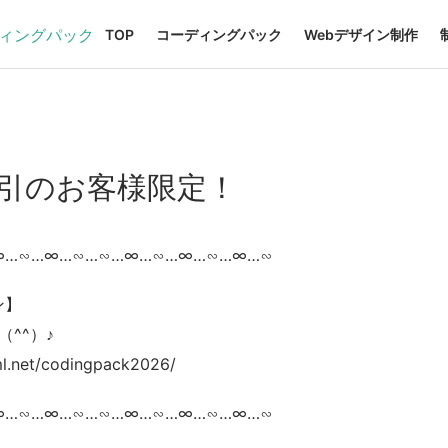
TOP
コーディングパック
Webデザイン制作
取引のお客様限定！
∞…∽…∞…∽…∽…∞…∽…∞…∽…∞…∽
】
^）♪
t/codingpack2026/
∞…∽…∞…∽…∽…∞…∽…∞…∽…∞…∽