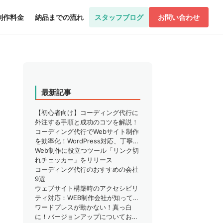
制作料金
納品までの流れ
スタッフブログ
お問い合わせ
最新記事
【初心者向け】コーディング代行に
外注する手順と成功のコツを解説！
コーディング代行でWebサイト制作
を効率化！WordPress対応、丁寧な
サポートで安心
Web制作に役立つツール「リンク切
れチェッカー」をリリース
コーディング代行のおすすめの会社
9選
ウェブサイト構築時のアクセシビリ
ティ対応：WEB制作会社が知ってお
くべきこと
ワードプレスが動かない！真っ白
に！バージョンアップについてお困