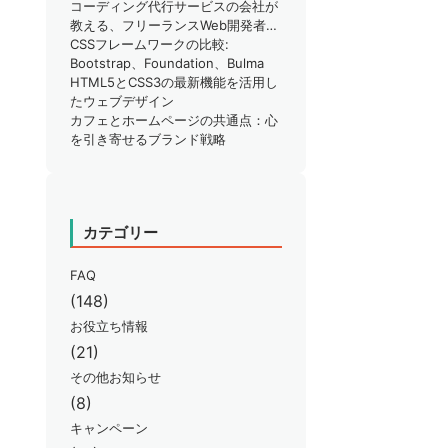
りではありませんか？
コーディング代行サービスの会社が
教える、フリーランスWeb開発者が
知るべきSEO対策のポイント
CSSフレームワークの比較:
Bootstrap、Foundation、Bulma
HTML5とCSS3の最新機能を活用し
たウェブデザイン
カフェとホームページの共通点：心
を引き寄せるブランド戦略
カテゴリー
FAQ
(148)
お役立ち情報
(21)
その他お知らせ
(8)
キャンペーン