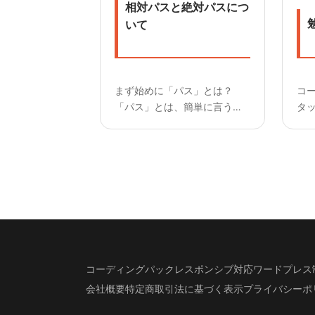
相対パスと絶対パスにつ
いて
まず始めに「パス」とは？
コ
「パス」とは、簡単に言うと
タ
ファイルやディレクトリが置
の
いてある住所のことです。 一
す！
般的に「パス」は、ファイル
み
やディレクトリの場所を指し
こと
ます。「パス」の英語表記は
「path」で、直訳すると
「道」とい...
コーディングパック
レスポンシブ対応
ワードプレス
会社概要
特定商取引法に基づく表示
プライバシーポ