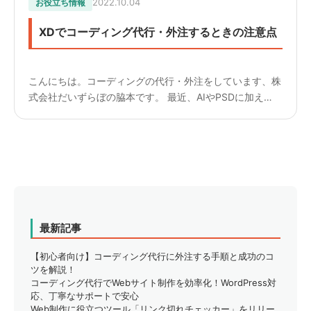
2022.10.04
お役立ち情報
XDでコーディング代行・外注するときの注意点
こんにちは。コーディングの代行・外注をしています、株
式会社だいずらぼの脇本です。 最近、AIやPSDに加え
て、XDでデザインを入稿していただくことが増えてきて
います。 先日、このようなことがありました。 XDで入
稿、デザ...
最新記事
【初心者向け】コーディング代行に外注する手順と成功のコ
ツを解説！
コーディング代行でWebサイト制作を効率化！WordPress対
応、丁寧なサポートで安心
Web制作に役立つツール「リンク切れチェッカー」をリリー