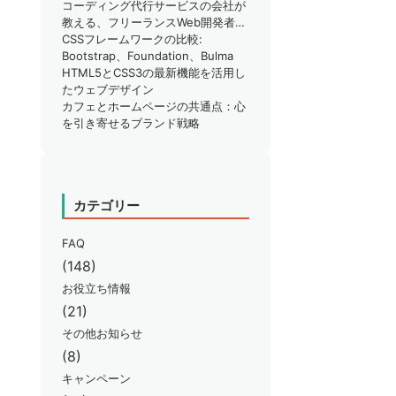
りではありませんか？
コーディング代行サービスの会社が
教える、フリーランスWeb開発者が
知るべきSEO対策のポイント
CSSフレームワークの比較:
Bootstrap、Foundation、Bulma
HTML5とCSS3の最新機能を活用し
たウェブデザイン
カフェとホームページの共通点：心
を引き寄せるブランド戦略
カテゴリー
FAQ
(148)
お役立ち情報
(21)
その他お知らせ
(8)
キャンペーン