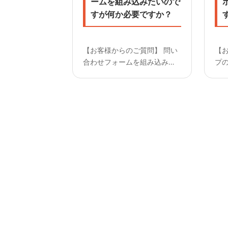
ームを組み込みたいので
すが何か必要ですか？
【お客様からのご質問】 問い
【
合わせフォームを組み込みた
プ
いのですが何か必要ですか？
して
————————— 【回答】
か
組み込み時には送信先のメー
う
ルアドレスが必要です。
【回
だ
せ
た...