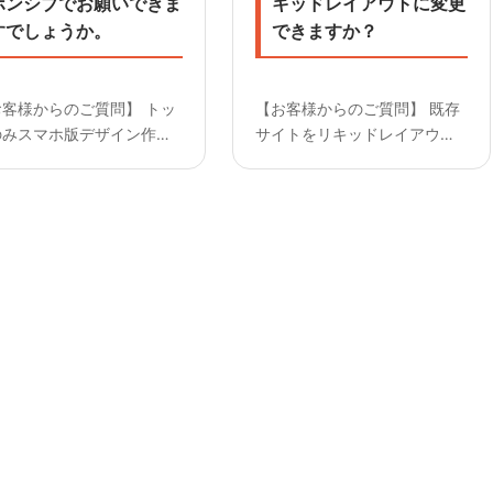
ポンシブでお願いできま
キッドレイアウトに変更
すでしょうか。
できますか？
お客様からのご質問】 トッ
【お客様からのご質問】 既存
のみスマホ版デザイン作成
サイトをリキッドレイアウト
いますが、 下層2Pはおま
に変更できますか？
せでお願いできますでしょ
————————— 【回答】
か？ —————————
対応可能です。 現在のPC用を
答】 はい、可能です。 た
リキッドレイアウトに作り変
しお任せでコーディングさ
えますので、 ご覧になるデバ
ていただき、修正があっ
イスによっては解像度の関係
でぼや...