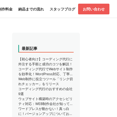
制作料金
納品までの流れ
スタッフブログ
お問い合わせ
最新記事
【初心者向け】コーディング代行に
外注する手順と成功のコツを解説！
コーディング代行でWebサイト制作
を効率化！WordPress対応、丁寧な
サポートで安心
Web制作に役立つツール「リンク切
れチェッカー」をリリース
コーディング代行のおすすめの会社
9選
ウェブサイト構築時のアクセシビリ
ティ対応：WEB制作会社が知ってお
くべきこと
ワードプレスが動かない！真っ白
に！バージョンアップについてお困