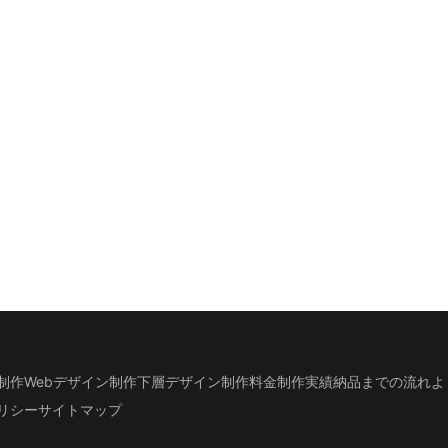
制作
Webデザイン制作
下層デザイン
制作料金
制作実績
納品までの流れ
よ
リシー
サイトマップ