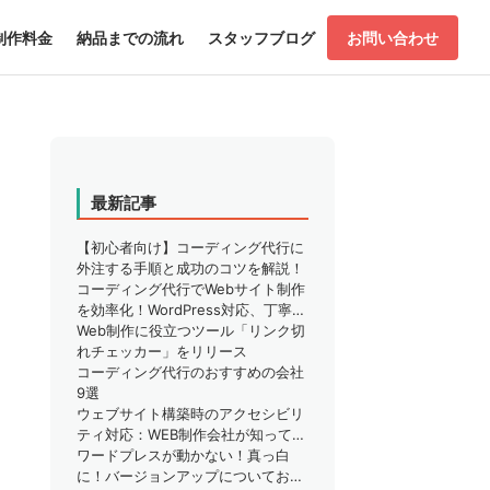
制作料金
納品までの流れ
スタッフブログ
お問い合わせ
最新記事
【初心者向け】コーディング代行に
外注する手順と成功のコツを解説！
コーディング代行でWebサイト制作
を効率化！WordPress対応、丁寧な
サポートで安心
Web制作に役立つツール「リンク切
れチェッカー」をリリース
コーディング代行のおすすめの会社
9選
ウェブサイト構築時のアクセシビリ
ティ対応：WEB制作会社が知ってお
くべきこと
ワードプレスが動かない！真っ白
に！バージョンアップについてお困