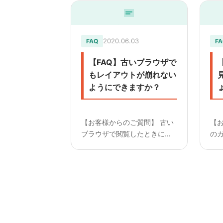
2020.06.03
FAQ
FA
【FAQ】古いブラウザで
もレイアウトが崩れない
ようにできますか？
【お客様からのご質問】 古い
【
ブラウザで閲覧したときにレ
の
イアウトが崩れないようにで
だ
きますか？
—
————————— 【回答】
ガイ
ブラウザは、基本的に最新バ
て
ージョンでの対応となりま
ド
す。 古いバージョンに対応す
送
る場合は、別途費用を...