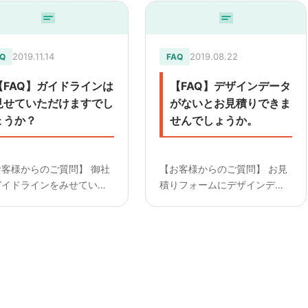
2019.11.14
2019.08.22
Q
FAQ
【FAQ】ガイドラインは
【FAQ】デザインデータ
見せていただけますでし
がないとお見積りできま
ょうか？
せんでしょうか。
お客様からのご質問】 御社
【お客様からのご質問】 お見
ガイドラインをみせていた
積りフォームにデザインデー
きたいのですが。
タを送付するようにあります
———————— 【回答】
が、必ずないとお見積りは難
ドラインはURLで公開し
しいでしょうか？
おりませんので、 メールア
————————— 【回答】
レスを頂ければ添付してお
お見積りの段階でしたら概算
りいたします。
にはなりますがお見積りは可
能ですが、 j...