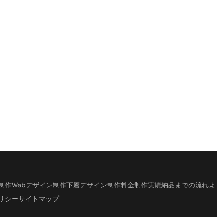
制作
Webデザイン制作
下層デザイン
制作料金
制作実績
納品までの流れ
よ
リシー
サイトマップ