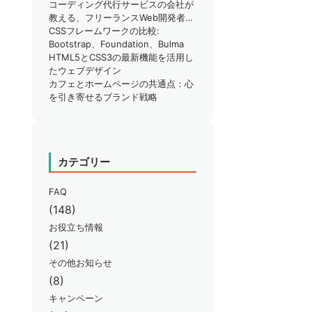
りではありませんか？
コーディング代行サービスの会社が
教える、フリーランスWeb開発者が
知るべきSEO対策のポイント
CSSフレームワークの比較:
Bootstrap、Foundation、Bulma
HTML5とCSS3の最新機能を活用し
たウェブデザイン
カフェとホームページの共通点：心
を引き寄せるブランド戦略
カテゴリー
FAQ
(148)
お役立ち情報
(21)
その他お知らせ
(8)
キャンペーン