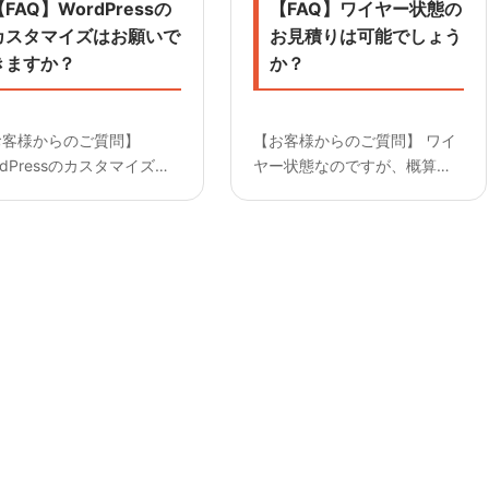
FAQ】WordPressの
【FAQ】ワイヤー状態の
カスタマイズはお願いで
お見積りは可能でしょう
きますか？
か？
お客様からのご質問】
【お客様からのご質問】 ワイ
rdPressのカスタマイズは
ヤー状態なのですが、概算の
願いできますか？
お見積りを出していただけま
———————— 【回答】
すでしょうか？
応可能です。 デザインデー
————————— 【回答】
を基に新しくテーマを作り
可能です。 あくまで概算には
す。 既存テーマをカスタマ
なってしまいますが、正式な
ズする場合もご相談くださ
デザインデータを頂戴できま
。
したら より正...