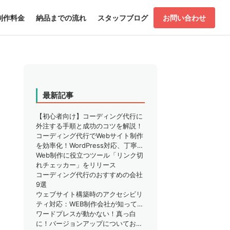
制作料金
納品までの流れ
スタッフブログ
お問い合わせ
最新記事
【初心者向け】コーディング代行に
外注する手順と成功のコツを解説！
コーディング代行でWebサイト制作
を効率化！WordPress対応、丁寧な
サポートで安心
Web制作に役立つツール「リンク切
れチェッカー」をリリース
コーディング代行のおすすめの会社
9選
ウェブサイト構築時のアクセシビリ
ティ対応：WEB制作会社が知ってお
くべきこと
ワードプレスが動かない！真っ白
に！バージョンアップについてお困