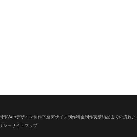
制作
Webデザイン制作
下層デザイン
制作料金
制作実績
納品までの流れ
よ
リシー
サイトマップ