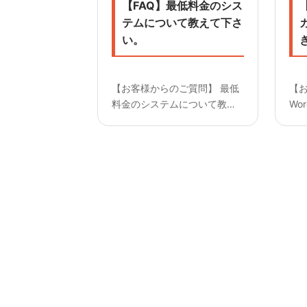
【FAQ】最低料金のシス
【
テムについて教えて下さ
い。
【お客様からのご質問】 最低
【
料金のシステムについて教え
Wo
て下さい。
お
————————— 【回答】
—
弊社は最低料金40,000円を設
対
けております。 1案件あたり
タ
の料金が税別40,000円に満た
ま
ない場合に適用となり、
イ
40,0...
い