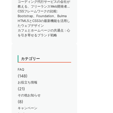
りではありませんか？
コーディング代行サービスの会社が
教える、フリーランスWeb開発者が
知るべきSEO対策のポイント
CSSフレームワークの比較:
Bootstrap、Foundation、Bulma
HTML5とCSS3の最新機能を活用し
たウェブデザイン
カフェとホームページの共通点：心
を引き寄せるブランド戦略
カテゴリー
FAQ
(148)
お役立ち情報
(21)
その他お知らせ
(8)
キャンペーン