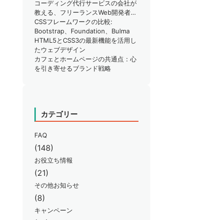
りではありませんか？
コーディング代行サービスの会社が
教える、フリーランスWeb開発者が
知るべきSEO対策のポイント
CSSフレームワークの比較:
Bootstrap、Foundation、Bulma
HTML5とCSS3の最新機能を活用し
たウェブデザイン
カフェとホームページの共通点：心
を引き寄せるブランド戦略
カテゴリー
FAQ
(148)
お役立ち情報
(21)
その他お知らせ
(8)
キャンペーン