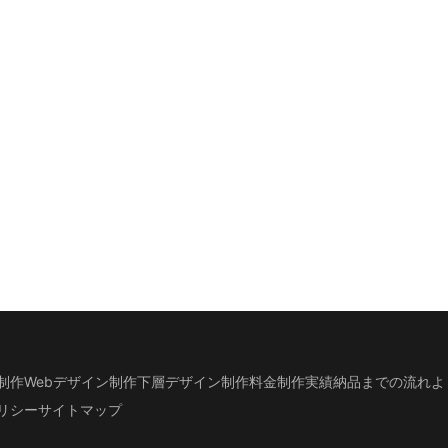
制作
Webデザイン制作
下層デザイン
制作料金
制作実績
納品までの流れ
よ
リシー
サイトマップ