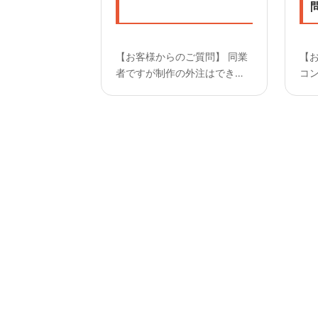
【お客様からのご質問】 同業
【お
者ですが制作の外注はできま
コン
すか？ —————————
(8
【回答】 可能です。お気軽に
う
ご相談ください。
【
せ
く