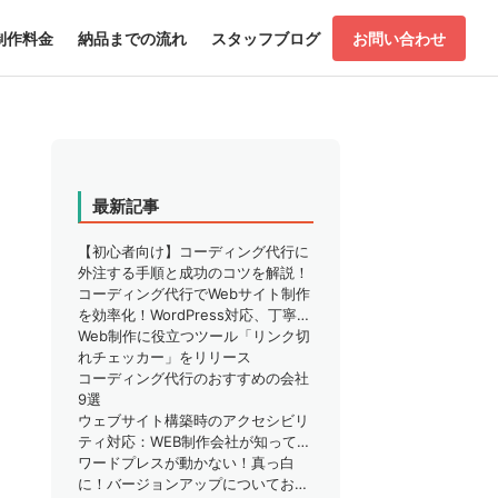
制作料金
納品までの流れ
スタッフブログ
お問い合わせ
最新記事
【初心者向け】コーディング代行に
外注する手順と成功のコツを解説！
コーディング代行でWebサイト制作
を効率化！WordPress対応、丁寧な
サポートで安心
Web制作に役立つツール「リンク切
れチェッカー」をリリース
コーディング代行のおすすめの会社
9選
ウェブサイト構築時のアクセシビリ
ティ対応：WEB制作会社が知ってお
くべきこと
ワードプレスが動かない！真っ白
に！バージョンアップについてお困