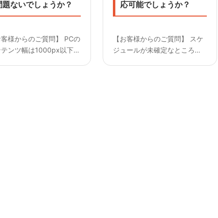
問題ないでしょうか？
応可能でしょうか？
客様からのご質問】 PCの
【お客様からのご質問】 スケ
テンツ幅は1000px以下
ジュールが未確定なところが
00px)でも問題ないでしょ
あり 納期が変動する可能性が
か？ —————————
あるのですが対応可能でしょ
回答】 はい。問題はありま
うか？ —————————
んが、左右の余白が若干多
【回答】 ご相談の上できる範
なります。
囲で対応させていただきま
す。 但し、リソースを確保す
る訳...