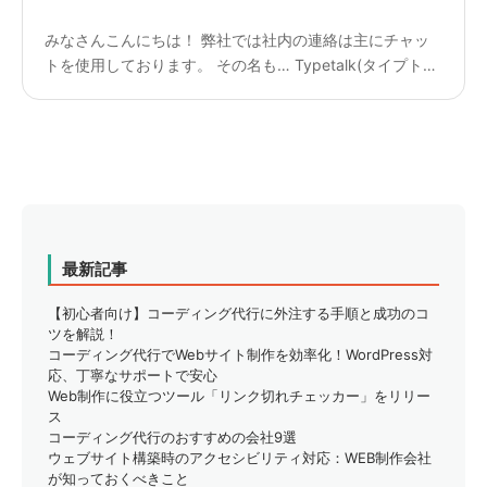
みなさんこんにちは！ 弊社では社内の連絡は主にチャッ
トを使用しております。 その名も… Typetalk(タイプトー
ク) また後日紹介させていただきますが、 このTypetalkは
【Backlog】というツールと一緒に使...
最新記事
【初心者向け】コーディング代行に外注する手順と成功のコ
ツを解説！
コーディング代行でWebサイト制作を効率化！WordPress対
応、丁寧なサポートで安心
Web制作に役立つツール「リンク切れチェッカー」をリリー
ス
コーディング代行のおすすめの会社9選
ウェブサイト構築時のアクセシビリティ対応：WEB制作会社
が知っておくべきこと