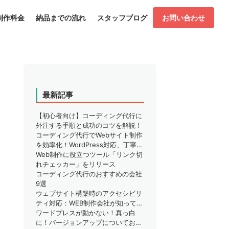
制作料金
納品までの流れ
スタッフブログ
お問い合わせ
最新記事
【初心者向け】コーディング代行に
外注する手順と成功のコツを解説！
コーディング代行でWebサイト制作
を効率化！WordPress対応、丁寧な
サポートで安心
Web制作に役立つツール「リンク切
れチェッカー」をリリース
コーディング代行のおすすめの会社
9選
ウェブサイト構築時のアクセシビリ
ティ対応：WEB制作会社が知ってお
くべきこと
ワードプレスが動かない！真っ白
に！バージョンアップについてお困