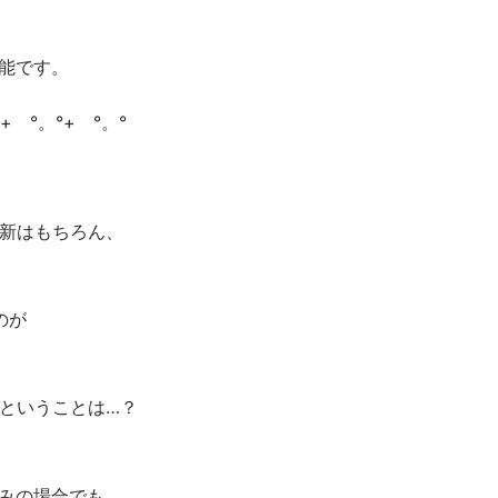
能です。
°+ °。°+ °。°
更新はもちろん、
のが
能ということは…？
みの場合でも