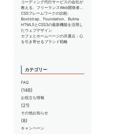
りではありませんか？
コーディング代行サービスの会社が
教える、フリーランスWeb開発者が
知るべきSEO対策のポイント
CSSフレームワークの比較:
Bootstrap、Foundation、Bulma
HTML5とCSS3の最新機能を活用し
たウェブデザイン
カフェとホームページの共通点：心
を引き寄せるブランド戦略
カテゴリー
FAQ
(148)
お役立ち情報
(21)
その他お知らせ
(8)
キャンペーン