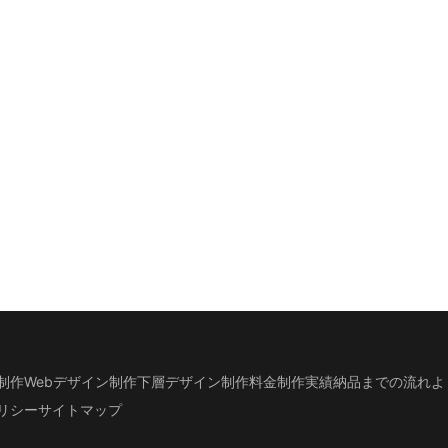
制作
Webデザイン制作
下層デザイン
制作料金
制作実績
納品までの流れ
よ
リシー
サイトマップ