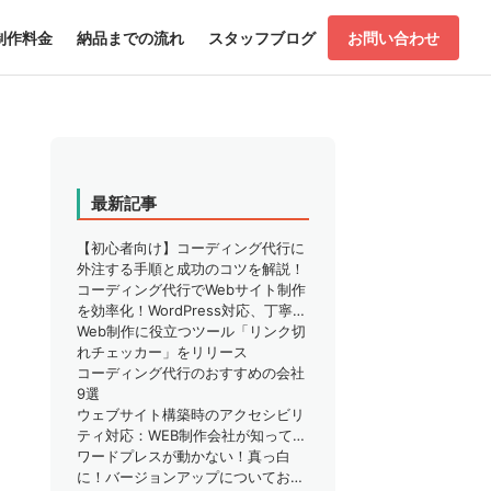
制作料金
納品までの流れ
スタッフブログ
お問い合わせ
最新記事
【初心者向け】コーディング代行に
外注する手順と成功のコツを解説！
コーディング代行でWebサイト制作
を効率化！WordPress対応、丁寧な
サポートで安心
Web制作に役立つツール「リンク切
れチェッカー」をリリース
コーディング代行のおすすめの会社
9選
ウェブサイト構築時のアクセシビリ
ティ対応：WEB制作会社が知ってお
くべきこと
ワードプレスが動かない！真っ白
に！バージョンアップについてお困