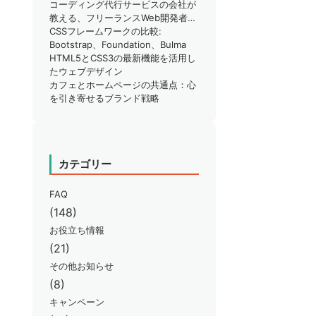
りではありませんか？
コーディング代行サービスの会社が
教える、フリーランスWeb開発者が
知るべきSEO対策のポイント
CSSフレームワークの比較:
Bootstrap、Foundation、Bulma
HTML5とCSS3の最新機能を活用し
たウェブデザイン
カフェとホームページの共通点：心
を引き寄せるブランド戦略
カテゴリー
FAQ
(148)
お役立ち情報
(21)
その他お知らせ
(8)
キャンペーン