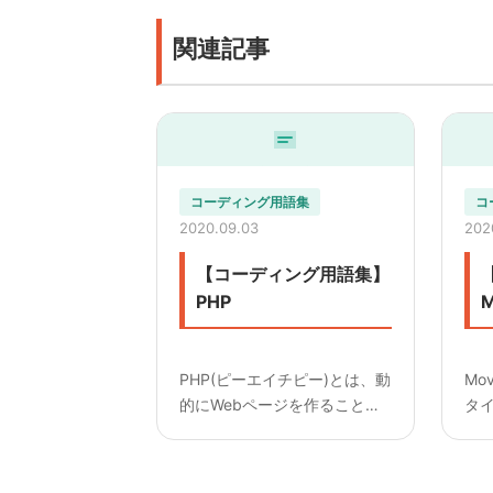
関連記事
コーディング用語集
コ
2020.09.03
202
【コーディング用語集】
PHP
M
PHP(ピーエイチピー)とは、動
Mo
的にWebページを作ることが
タイ
できるスクリプト言語。
発
HTMLに埋め込むことがで
ツ管
き、Web開発で頻繁に使われ