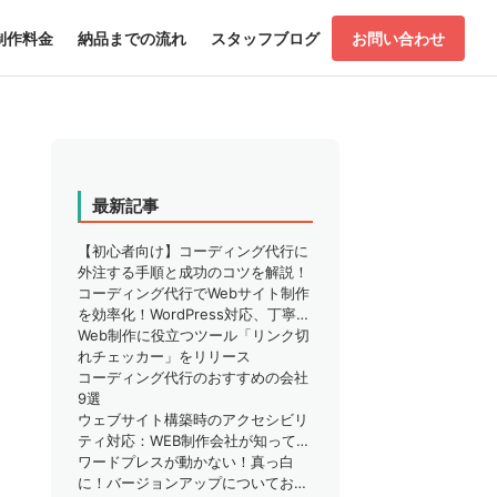
制作料金
納品までの流れ
スタッフブログ
お問い合わせ
最新記事
【初心者向け】コーディング代行に
外注する手順と成功のコツを解説！
コーディング代行でWebサイト制作
を効率化！WordPress対応、丁寧な
サポートで安心
Web制作に役立つツール「リンク切
れチェッカー」をリリース
コーディング代行のおすすめの会社
9選
ウェブサイト構築時のアクセシビリ
ティ対応：WEB制作会社が知ってお
くべきこと
ワードプレスが動かない！真っ白
に！バージョンアップについてお困