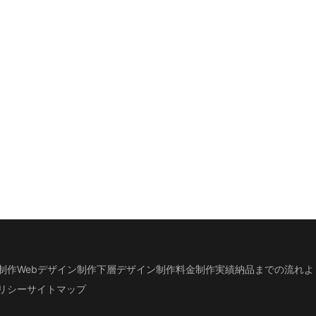
制作
Webデザイン制作
下層デザイン
制作料金
制作実績
納品までの流れ
よ
リシー
サイトマップ