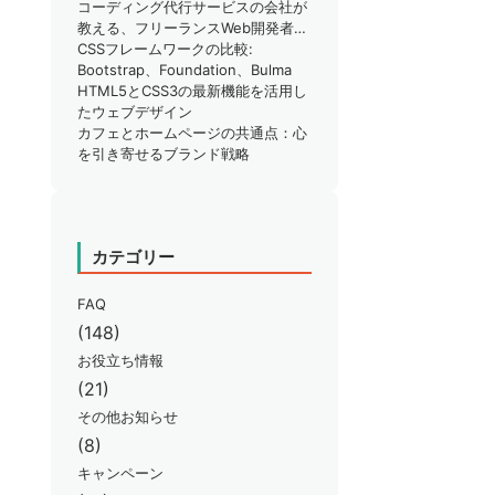
りではありませんか？
コーディング代行サービスの会社が
教える、フリーランスWeb開発者が
知るべきSEO対策のポイント
CSSフレームワークの比較:
Bootstrap、Foundation、Bulma
HTML5とCSS3の最新機能を活用し
たウェブデザイン
カフェとホームページの共通点：心
を引き寄せるブランド戦略
カテゴリー
FAQ
(148)
お役立ち情報
(21)
その他お知らせ
(8)
キャンペーン