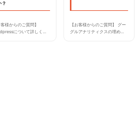
か？
お客様からのご質問】
【お客様からのご質問】 グー
rdpressについて詳しくな
グルアナリティクスの埋め込
のですが相談と合わせて見
みもお願いしたいのですが 可
を作成して頂けますか？
能でしょうか？
———————— 【回答】
————————— 【回答】
。弊社のwordpressに詳
対応可能です。
い者がご説明させていただ
す。 まずは遠慮...